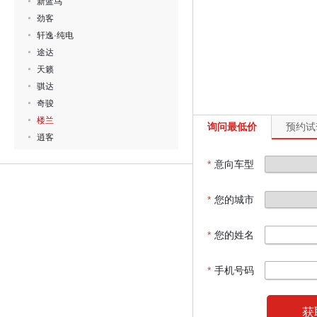
新蓝鸟
劲客
轩逸·纯电
途达
天籁
骐达
奇骏
楼兰
询问最低价
预约试
逍客
*
意向车型
*
您的城市
*
您的姓名
*
手机号码
获