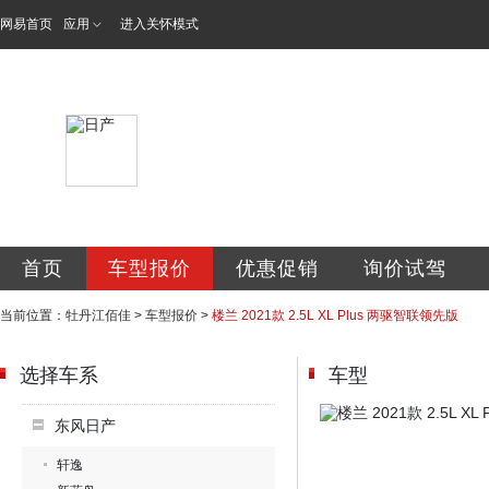
网易首页
应用
进入关怀模式
牡丹江佰佳汽车销
首页
车型报价
优惠促销
询价试驾
当前位置：
牡丹江佰佳
>
车型报价
>
楼兰 2021款 2.5L XL Plus 两驱智联领先版
选择车系
车型
东风日产
轩逸