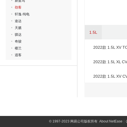
新蓝鸟
劲客
轩逸·纯电
途达
天籁
1.5L
骐达
奇骏
2022款 1.5L XV
楼兰
逍客
2022款 1.5L XL
2022款 1.5L XV
©
1997-2023 网易公司版权所有
About NetEase
|