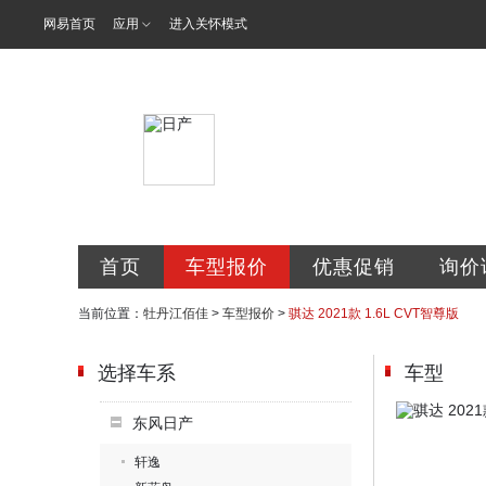
网易首页
应用
进入关怀模式
牡丹江佰佳汽
首页
车型报价
优惠促销
询价
当前位置：
牡丹江佰佳
>
车型报价
>
骐达 2021款 1.6L CVT智尊版
选择车系
车型
东风日产
轩逸