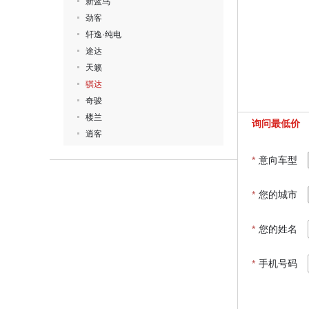
新蓝鸟
劲客
轩逸·纯电
途达
天籁
骐达
奇骏
楼兰
询问最低价
逍客
*
意向车型
*
您的城市
*
您的姓名
*
手机号码