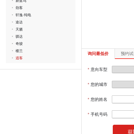
新蓝鸟
劲客
轩逸·纯电
途达
天籁
骐达
奇骏
楼兰
询问最低价
预约试
逍客
*
意向车型
*
您的城市
*
您的姓名
*
手机号码
获