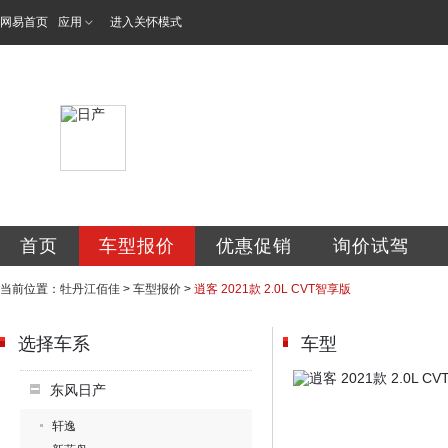
网易首页
应用
进入关怀模式
牡丹江佰佳汽车销
首页
车型报价
优惠促销
询价试驾
当前位置：
牡丹江佰佳
>
车型报价
>
逍客 2021款 2.0L CVT智享版
选择车系
车型
东风日产
轩逸