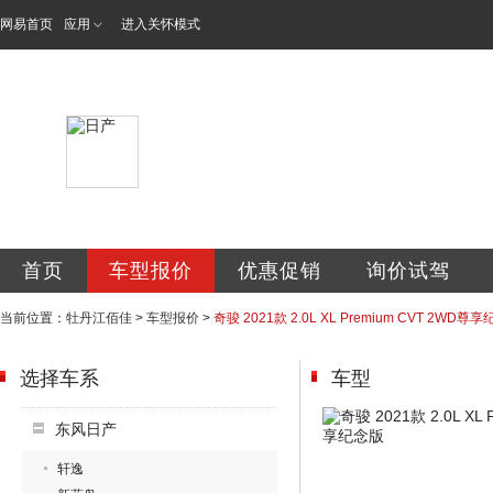
网易首页
应用
进入关怀模式
牡丹江佰佳汽车销
首页
车型报价
优惠促销
询价试驾
当前位置：
牡丹江佰佳
>
车型报价
>
奇骏 2021款 2.0L XL Premium CVT 2WD尊
选择车系
车型
东风日产
轩逸