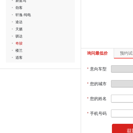
新蓝鸟
劲客
轩逸·纯电
途达
天籁
骐达
奇骏
楼兰
询问最低价
预约试
逍客
*
意向车型
*
您的城市
*
您的姓名
*
手机号码
获