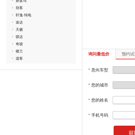
新蓝鸟
劲客
轩逸·纯电
途达
天籁
骐达
奇骏
楼兰
询问最低价
预约试
逍客
*
意向车型
*
您的城市
*
您的姓名
*
手机号码
获