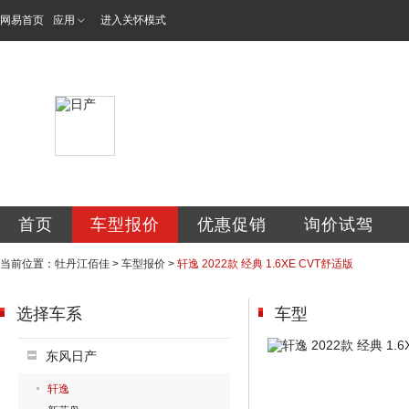
网易首页
应用
进入关怀模式
牡丹江佰佳汽车销
首页
车型报价
优惠促销
询价试驾
当前位置：
牡丹江佰佳
>
车型报价
>
轩逸 2022款 经典 1.6XE CVT舒适版
选择车系
车型
东风日产
轩逸