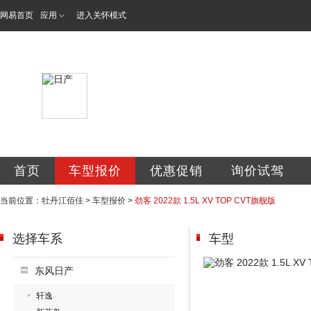
网易首页
应用
进入关怀模式
牡丹江佰佳汽车销
首页
车型报价
优惠促销
询价试驾
当前位置：
牡丹江佰佳
>
车型报价
>
劲客 2022款 1.5L XV TOP CVT旗舰版
选择车系
车型
东风日产
轩逸